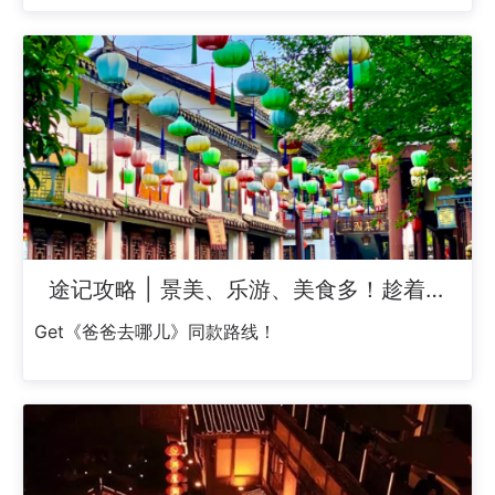
途记攻略 | 景美、乐游、美食多！趁着晴
天，去关山古镇踏青吧！
Get《爸爸去哪儿》同款路线！